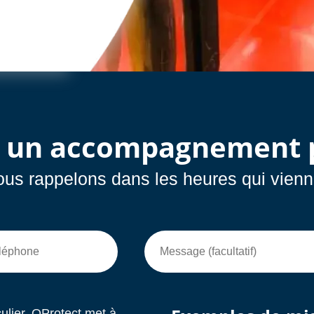
z un accompagnement p
s rappelons dans les heures qui viennent
ulier, OProtect met à