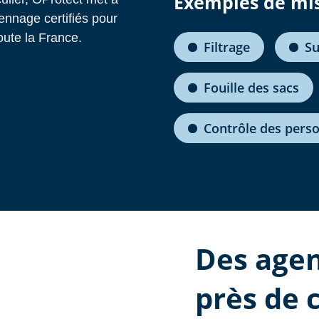
Exemples de mi
ennage certifiés pour
oute la France.
Filtrage
Su
Fouille des sacs
Contrôle des pers
Des agen
près de 